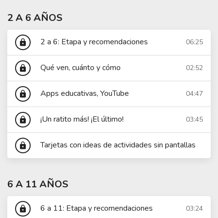
2 A 6 AÑOS
2 a 6: Etapa y recomendaciones
06:25
lock
Qué ven, cuánto y cómo
02:52
lock
Apps educativas, YouTube
04:47
lock
¡Un ratito más! ¡El último!
03:45
lock
Tarjetas con ideas de actividades sin pantallas
lock
6 A 11 AÑOS
6 a 11: Etapa y recomendaciones
03:24
lock