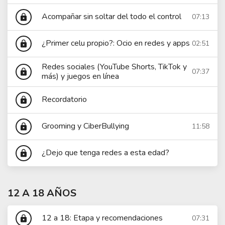
Acompañar sin soltar del todo el control
07:13
lock
¿Primer celu propio?: Ocio en redes y apps
02:51
lock
Redes sociales (YouTube Shorts, TikTok y
07:37
lock
más) y juegos en línea
Recordatorio
lock
Grooming y CiberBullying
11:58
lock
¿Dejo que tenga redes a esta edad?
lock
12 A 18 AÑOS
12 a 18: Etapa y recomendaciones
07:31
lock