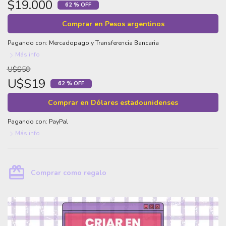
$19.000
62 % OFF
Comprar en Pesos argentinos
Pagando con:
Mercadopago
y
Transferencia Bancaria
Más info
U$S50
U$S19
62 % OFF
Comprar en Dólares estadounidenses
Pagando con:
PayPal
Más info
card_giftcard
Comprar como regalo