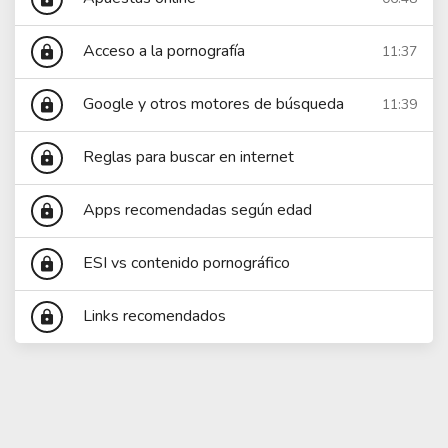
Acceso a la pornografía
11:37
lock
Google y otros motores de búsqueda
11:39
lock
Reglas para buscar en internet
lock
Apps recomendadas según edad
lock
ESI vs contenido pornográfico
lock
Links recomendados
lock