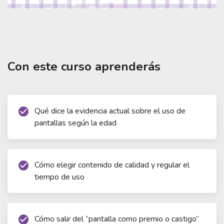
Criar en el mundo digital: redes sociales y pantallas
de 0 a 18 años
Con este curso aprenderás
Qué dice la evidencia actual sobre el uso de
check_circle
pantallas según la edad
Cómo elegir contenido de calidad y regular el
check_circle
tiempo de uso
Cómo salir del “pantalla como premio o castigo”
check_circle