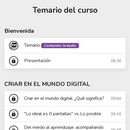
Temario del curso
Bienvenida
picture_as_pdf
Temario
Contenido Gratuito
Presentación
04:34
lock
CRIAR EN EL MUNDO DIGITAL
Criar en el mundo digital: ¿Qué significa?
09:44
lock
"Lo ideal es 0 pantallas" vs Lo posible
04:14
lock
Del miedo al aprendizaje: acompañando