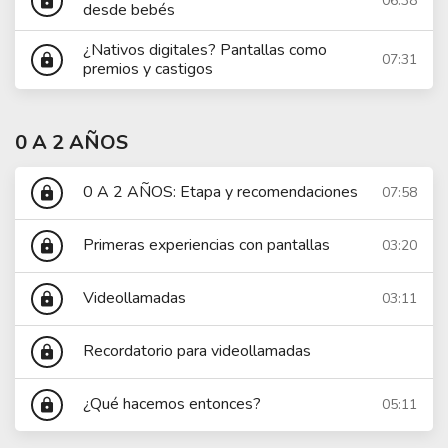
06:38
lock
desde bebés
¿Nativos digitales? Pantallas como
07:31
lock
premios y castigos
0 A 2 AÑOS
0 A 2 AÑOS: Etapa y recomendaciones
07:58
lock
Primeras experiencias con pantallas
03:20
lock
Videollamadas
03:11
lock
Recordatorio para videollamadas
lock
¿Qué hacemos entonces?
05:11
lock