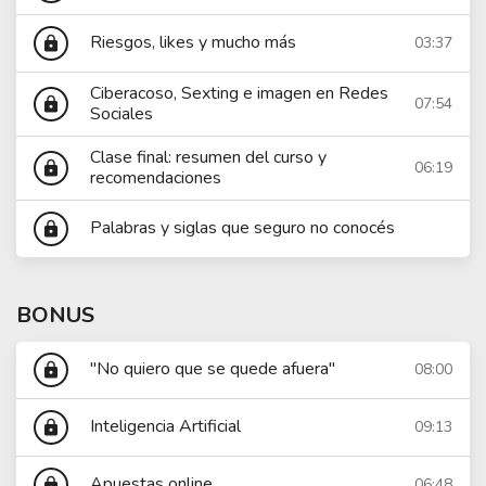
Riesgos, likes y mucho más
03:37
lock
Ciberacoso, Sexting e imagen en Redes
07:54
lock
Sociales
Clase final: resumen del curso y
06:19
lock
recomendaciones
Palabras y siglas que seguro no conocés
lock
BONUS
"No quiero que se quede afuera"
08:00
lock
Inteligencia Artificial
09:13
lock
Apuestas online
06:48
lock